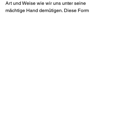
Art und Weise wie wir uns unter seine 
mächtige Hand demütigen. Diese Form 
von Demut finden wir neben der 
Sanftmut im Leben Jesu und dürfen 
diese von ihm lernen.
So werden wir Ruhe für unsere Seelen 
finden, auch inmitten von Stürmen, 
Widrigkeiten und Verletzungen.
In diesem Sinne wünsche ich allen 
Lesern die Ruhe und den Frieden 
Gottes für unsere Seelen. 😇
Jesus nachfolgen