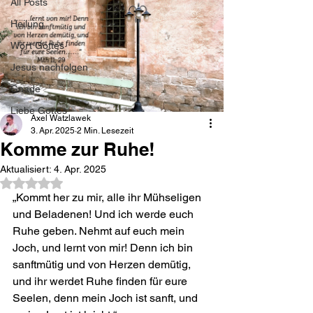
All Posts
Heilung
Wort Gottes
Jesus nachfolgen
Gnade
Liebe Gottes
Axel Watzlawek
3. Apr. 2025
2 Min. Lesezeit
Komme zur Ruhe!
Aktualisiert:
4. Apr. 2025
Mit NaN von 5 Sternen bewertet.
„Kommt her zu mir, alle ihr Mühseligen 
und Beladenen! Und ich werde euch 
Ruhe geben. Nehmt auf euch mein 
Joch, und lernt von mir! Denn ich bin 
sanftmütig und von Herzen demütig, 
und ihr werdet Ruhe finden für eure 
Seelen, denn mein Joch ist sanft, und 