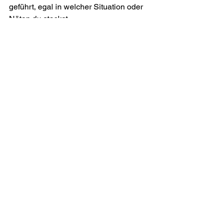
geführt, egal in welcher Situation oder 
Nöten du steckst.
„Meine Augen sind stets auf den Herrn 
gerichtet; denn er, er wird meine Füße 
aus dem Netz lösen.“ 
Psalm 25, 15
Gnade
Jesus nachfolgen