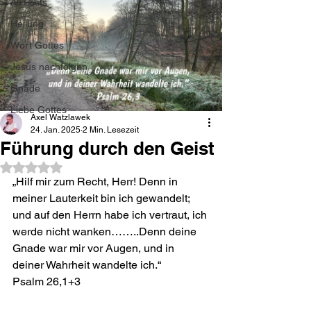
All Posts
Heilung
Wort Gottes
Jesus nachfolgen
Gnade
Liebe Gottes
Axel Watzlawek
24. Jan. 2025
2 Min. Lesezeit
Führung durch den Geist
Mit NaN von 5 Sternen bewertet.
„Hilf mir zum Recht, Herr! Denn in 
meiner Lauterkeit bin ich gewandelt; 
und auf den Herrn habe ich vertraut, ich 
werde nicht wanken……..Denn deine 
Gnade war mir vor Augen, und in 
deiner Wahrheit wandelte ich.“
Psalm 26,1+3